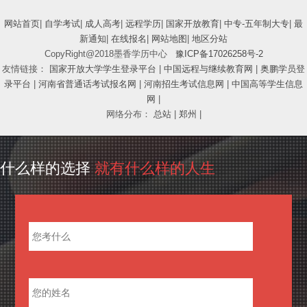
网站首页
|
自学考试
|
成人高考
|
远程学历
|
国家开放教育
|
中专-五年制大专
|
最
新通知
|
在线报名
|
网站地图
|
地区分站
CopyRight@2018墨香学历中心
豫ICP备17026258号-2
友情链接：
国家开放大学学生登录平台
|
中国远程与继续教育网
|
奥鹏学员登
录平台
|
河南省普通话考试报名网
|
河南招生考试信息网
|
中国高等学生信息
网
|
网络分布：
总站
|
郑州
|
什么样的选择
就有什么样的人生